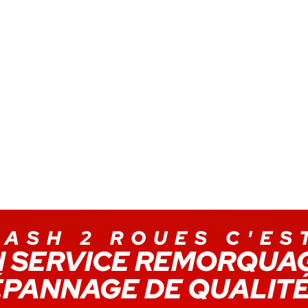
s pour ne pas vous bloquer.
epuis de nombreuses années
c votre moto ou scooter
?
au garage près de Noisy-le-
ement de votre 2 roues pour
our plus de renseignements
garage.
LASH 2 ROUES C'EST
 SERVICE REMORQUA
PANNAGE DE QUALIT