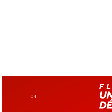
Nous intervenons dans des délais rapide
Notre expérience et notre expertise d
permet des réparations sur mesure.
Vous avez un
problème de moteur ave
N'attendez plus pour nous la déposer 
Sec, nous analyserons le dysfonctionn
qu'il soit rapidement remis en état.
N'attendez plus pour nous contacter p
ou la prise d'un rendez-vous dans notre 
F
UN
04
DÉ