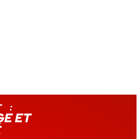
 :
GE ET
É