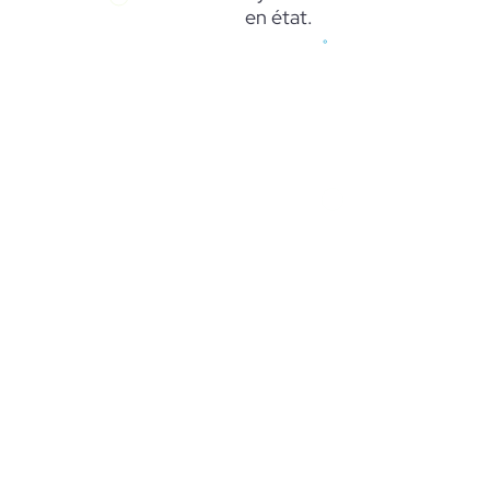
en état.
Vous êtes ?
*
22 63
Pour nos échanges
*