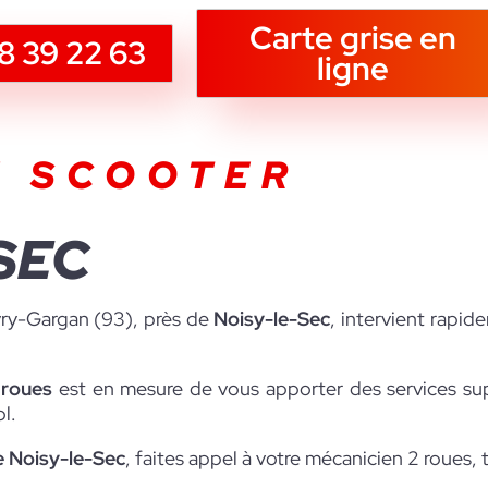
Carte grise en
8 39 22 63
ligne
N SCOOTER
SEC
vry-Gargan (93), près de
Noisy-le-Sec
, intervient rapi
 roues
est en mesure de vous apporter des services su
l.
e Noisy-le-Sec
, faites appel à votre mécanicien 2 roues, 