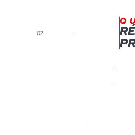
Q
RÉ
02
PR