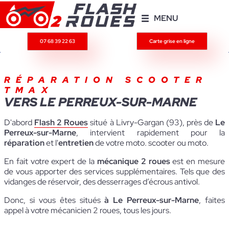
MENU
07 68 39 22 63
Carte grise en ligne
RÉPARATION SCOOTER
TMAX
VERS LE PERREUX-SUR-MARNE
D'abord
Flash 2 Roues
situé à Livry-Gargan (93), près de
Le
Perreux-sur-Marne
, intervient rapidement pour la
réparation
et l'
entretien
de votre moto. scooter ou moto.
En fait votre expert de la
mécanique 2 roues
est en mesure
de vous apporter des services supplémentaires. Tels que des
vidanges de réservoir, des desserrages d’écrous antivol.
Donc, si vous êtes situés
à Le Perreux-sur-Marne
, faites
appel à votre mécanicien 2 roues, tous les jours.