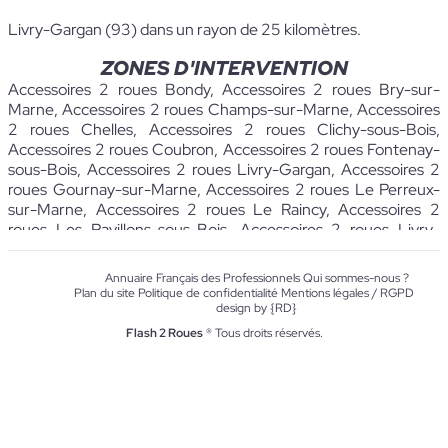
Livry-Gargan (93) dans un rayon de 25 kilomètres.
ZONES D'INTERVENTION
Accessoires 2 roues Bondy
,
Accessoires 2 roues Bry-sur-
Marne
,
Accessoires 2 roues Champs-sur-Marne
,
Accessoires
2 roues Chelles
,
Accessoires 2 roues Clichy-sous-Bois
,
Accessoires 2 roues Coubron
,
Accessoires 2 roues Fontenay-
sous-Bois
,
Accessoires 2 roues Livry-Gargan
,
Accessoires 2
roues Gournay-sur-Marne
,
Accessoires 2 roues Le Perreux-
sur-Marne
,
Accessoires 2 roues Le Raincy
,
Accessoires 2
roues Les Pavillons-sous-Bois
,
Accessoires 2 roues Livry-
Gargan
,
Accessoires 2 roues Montfermeil
,
Accessoires 2
roues Neuilly-Plaisance
,
Accessoires 2 roues Neuilly-sur-
Annuaire Français des Professionnels
Qui sommes-nous ?
Marne
,
Accessoires 2 roues Noisy-le-Grand
,
Accessoires 2
Plan du site
Politique de confidentialité
Mentions légales / RGPD
roues Noisy-le-Sec
,
Accessoires 2 roues Rosny-sous-Bois
,
design by {RD}
Accessoires 2 roues Vaujours
,
Accessoires 2 roues
Flash 2 Roues
® Tous droits réservés.
Villemomble
,
Accessoires 2 roues Villiers-sur-Marne
,
Assistance pour 2 roues Bondy
,
Assistance pour 2 roues Bry-
sur-Marne
,
Assistance pour 2 roues Champs-sur-Marne
,
Assistance pour 2 roues Chelles
,
Assistance pour 2 roues
Clichy-sous-Bois
,
Assistance pour 2 roues Coubron
,