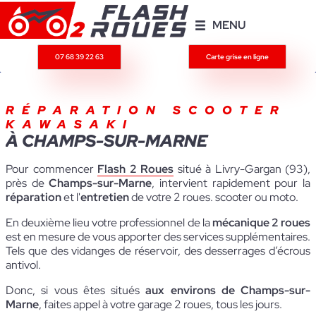
MENU
07 68 39 22 63
Carte grise en ligne
RÉPARATION SCOOTER
KAWASAKI
À CHAMPS-SUR-MARNE
Pour commencer
Flash 2 Roues
situé à Livry-Gargan (93),
près de
Champs-sur-Marne
, intervient rapidement pour la
réparation
et l'
entretien
de votre 2 roues. scooter ou moto.
En deuxième lieu votre professionnel de la
mécanique 2 roues
est en mesure de vous apporter des services supplémentaires.
Tels que des vidanges de réservoir, des desserrages d’écrous
antivol.
Donc, si vous êtes situés
aux environs de Champs-sur-
Marne
, faites appel à votre garage 2 roues, tous les jours.